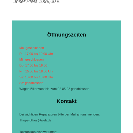
unser Preis 1099,00 €
Öffnungszeiten
Mo: geschlossen
Di: 17:00 bis 19:00 Uhr
Mi: geschlossen
Do: 17:00 bis 19:00
Fr: 15:00 bis 18:00 Uhr
Sa: 10:00 bis 13.00 Uhr
So: geschlossen
Wegen Bikeevent bis zum 02.05.22 geschlossen
Kontakt
Bei wichtigen Reparaturen bitte per Mail an uns wenden.
Thope-Bikes@web.de
Telefonisch sind wir unter: