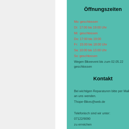
Öffnungszeiten
Mo: geschlossen
Di: 17:00 bis 19:00 Uhr
Mi: geschlossen
Do: 17:00 bis 19:00
Fr: 15:00 bis 18:00 Uhr
Sa: 10:00 bis 13.00 Uhr
So: geschlossen
Wegen Bikeevent bis zum 02.05.22
geschlossen
Kontakt
Bei wichtigen Reparaturen bitte per Mail
an uns wenden.
Thope-Bikes@web.de
Telefonisch sind wir unter:
07122/9090
zu erreichen