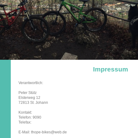
Impressum
Verantwortlich:
Peter Stütz
Elsterweg 12
72813 St. Johann
Kontakt:
Telefon: 9090
Telefax:
E-Mail: thope-bikes@web.de