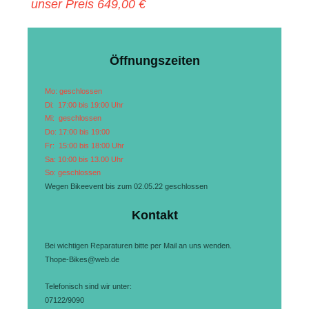
unser Preis 649,00 €
Öffnungszeiten
Mo: geschlossen
Di: 17:00 bis 19:00 Uhr
Mi: geschlossen
Do: 17:00 bis 19:00
Fr: 15:00 bis 18:00 Uhr
Sa: 10:00 bis 13.00 Uhr
So: geschlossen
Wegen Bikeevent bis zum 02.05.22 geschlossen
Kontakt
Bei wichtigen Reparaturen bitte per Mail an uns wenden.
Thope-Bikes@web.de
Telefonisch sind wir unter:
07122/9090