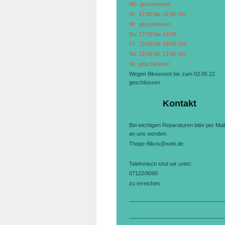
Mo: geschlossen
Di: 17:00 bis 19:00 Uhr
Mi: geschlossen
Do: 17:00 bis 19:00
Fr: 15:00 bis 18:00 Uhr
Sa: 10:00 bis 13.00 Uhr
So: geschlossen
Wegen Bikeevent bis zum 02.05.22
geschlossen
Kontakt
Bei wichtigen Reparaturen bitte per Mail
an uns wenden.
Thope-Bikes@web.de
Telefonisch sind wir unter:
07122/9090
zu erreichen